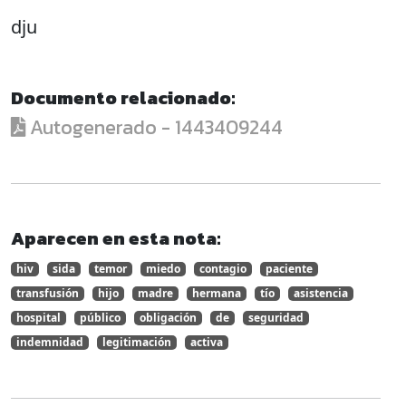
dju
Documento relacionado:
Autogenerado - 1443409244
Aparecen en esta nota:
hiv
sida
temor
miedo
contagio
paciente
transfusión
hijo
madre
hermana
tío
asistencia
hospital
público
obligación
de
seguridad
indemnidad
legitimación
activa