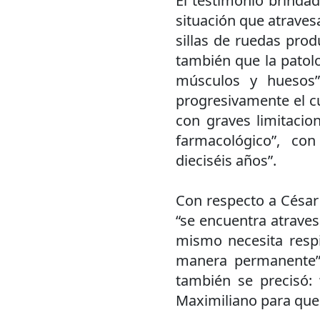
El testimonio brindad
situación que atravesa
sillas de ruedas pro
también que la patolo
músculos y huesos”
progresivamente el c
con graves limitacio
farmacológico”, co
dieciséis años”.
Con respecto a César 
“se encuentra atraves
mismo necesita respir
manera permanente”. 
también se precisó: 
Maximiliano para que é