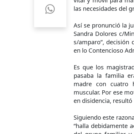
vital y móvil para ma
las necesidades del gr
Así se pronunció la j
Sandra Dolores c/Mini
s/amparo”, decisión 
en lo Contencioso Adm
Es que los magistrad
pasaba la familia er
madre con cuatro hi
muscular. Por ese mot
en disidencia, resultó
Siguiendo este razon
“halla debidamente ac