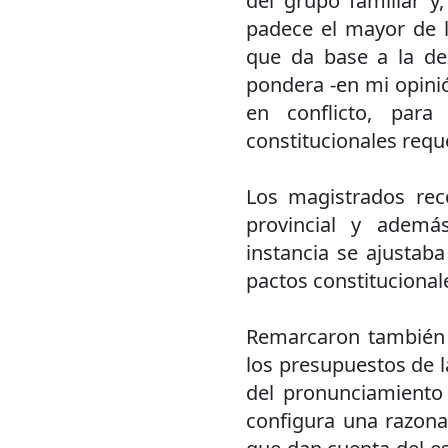
del grupo familiar y,
padece el mayor de l
que da base a la dec
pondera -en mi opini
en conflicto, para
constitucionales requ
Los magistrados rec
provincial y ademá
instancia se ajustaba
pactos constitucional
Remarcaron también q
los presupuestos de la
del pronunciamiento 
configura una razona