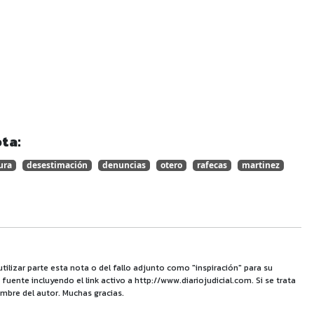
ta:
ura
desestimación
denuncias
otero
rafecas
martinez
utilizar parte esta nota o del fallo adjunto como "inspiración" para su
uente incluyendo el link activo a http://www.diariojudicial.com. Si se trata
mbre del autor. Muchas gracias.