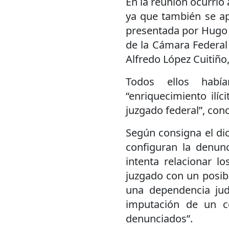
En la reunión ocurrió
ya que también se a
presentada por Hugo S
de la Cámara Federal
Alfredo López Cuitiño,
Todos ellos habí
“enriquecimiento ilíc
juzgado federal”, con
Según consigna el di
configuran la denun
intenta relacionar 
juzgado con un posib
una dependencia judic
imputación de un c
denunciados”.