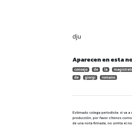
dju
Aparecen en esta no
consejo
de
la
magistrat
de
giorgi
romano
Estimado colega periodista: si va a 
producción, por favor cítenos como f
de una nota firmada, no omita el no