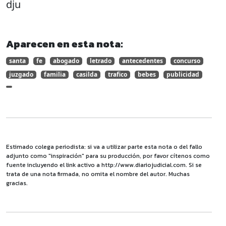
dju
Aparecen en esta nota:
santa
fe
abogado
letrado
antecedentes
concurso
juzgado
familia
casilda
trafico
bebes
publicidad
Estimado colega periodista: si va a utilizar parte esta nota o del fallo
adjunto como "inspiración" para su producción, por favor cítenos como
fuente incluyendo el link activo a http://www.diariojudicial.com. Si se
trata de una nota firmada, no omita el nombre del autor. Muchas
gracias.