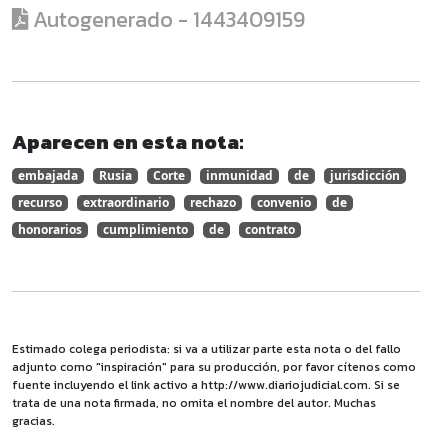
Autogenerado - 1443409159
Aparecen en esta nota:
embajada
Rusia
Corte
inmunidad
de
jurisdicción
recurso
extraordinario
rechazo
convenio
de
honorarios
cumplimiento
de
contrato
Estimado colega periodista: si va a utilizar parte esta nota o del fallo
adjunto como "inspiración" para su producción, por favor cítenos como
fuente incluyendo el link activo a http://www.diariojudicial.com. Si se
trata de una nota firmada, no omita el nombre del autor. Muchas
gracias.