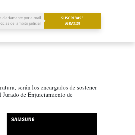
a diariamente por e-mail
SUSCRÍBASE
oticias del ámbito judicial
¡GRATIS!
ratura, serán los encargados de sostener
l Jurado de Enjuiciamiento de