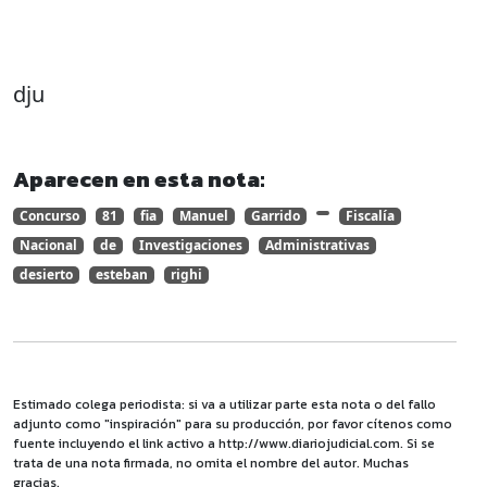
dju
Aparecen en esta nota:
Concurso
81
fia
Manuel
Garrido
Fiscalía
Nacional
de
Investigaciones
Administrativas
desierto
esteban
righi
Estimado colega periodista: si va a utilizar parte esta nota o del fallo
adjunto como "inspiración" para su producción, por favor cítenos como
fuente incluyendo el link activo a http://www.diariojudicial.com. Si se
trata de una nota firmada, no omita el nombre del autor. Muchas
gracias.