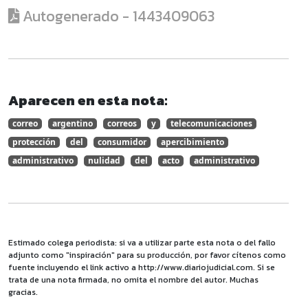
Autogenerado - 1443409063
Aparecen en esta nota:
correo
argentino
correos
y
telecomunicaciones
protección
del
consumidor
apercibimiento
administrativo
nulidad
del
acto
administrativo
Estimado colega periodista: si va a utilizar parte esta nota o del fallo
adjunto como "inspiración" para su producción, por favor cítenos como
fuente incluyendo el link activo a http://www.diariojudicial.com. Si se
trata de una nota firmada, no omita el nombre del autor. Muchas
gracias.