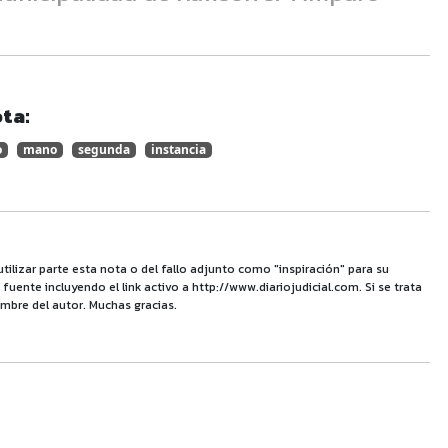
ta:
o
mano
segunda
instancia
utilizar parte esta nota o del fallo adjunto como "inspiración" para su
uente incluyendo el link activo a http://www.diariojudicial.com. Si se trata
mbre del autor. Muchas gracias.