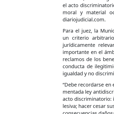
el acto discriminatori
moral y material oc
diariojudicial.com.
Para el juez, la Muni
un criterio arbitrar
jurídicamente relev
importante en el ámbi
reclamos de los benef
conducta de ilegitimi
igualdad y no discrim
“Debe recordarse en e
mentada ley antidiscri
acto discriminatorio:
lesiva; hacer cesar sus
consecuencias dañosas 