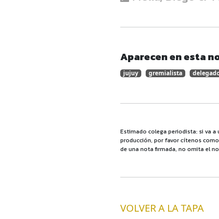
Aparecen en esta no
jujuy
gremialista
delegad
Estimado colega periodista: si va a 
producción, por favor cítenos como f
de una nota firmada, no omita el no
VOLVER A LA TAPA