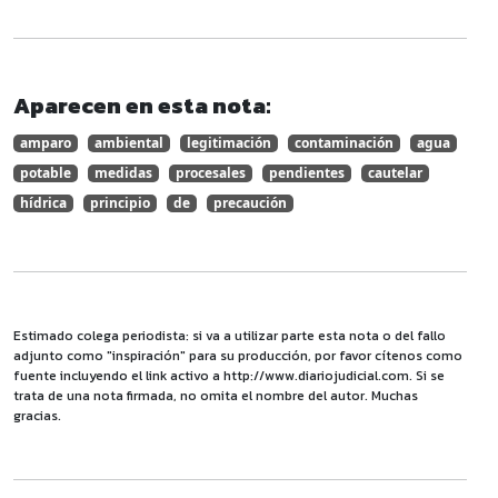
Aparecen en esta nota:
amparo
ambiental
legitimación
contaminación
agua
potable
medidas
procesales
pendientes
cautelar
hídrica
principio
de
precaución
Estimado colega periodista: si va a utilizar parte esta nota o del fallo
adjunto como "inspiración" para su producción, por favor cítenos como
fuente incluyendo el link activo a http://www.diariojudicial.com. Si se
trata de una nota firmada, no omita el nombre del autor. Muchas
gracias.