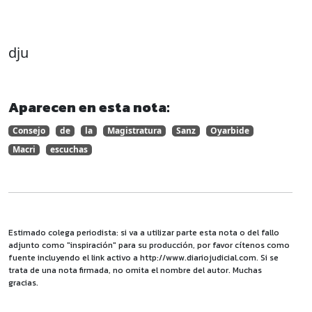
dju
Aparecen en esta nota:
Consejo
de
la
Magistratura
Sanz
Oyarbide
Macri
escuchas
Estimado colega periodista: si va a utilizar parte esta nota o del fallo
adjunto como "inspiración" para su producción, por favor cítenos como
fuente incluyendo el link activo a http://www.diariojudicial.com. Si se
trata de una nota firmada, no omita el nombre del autor. Muchas
gracias.