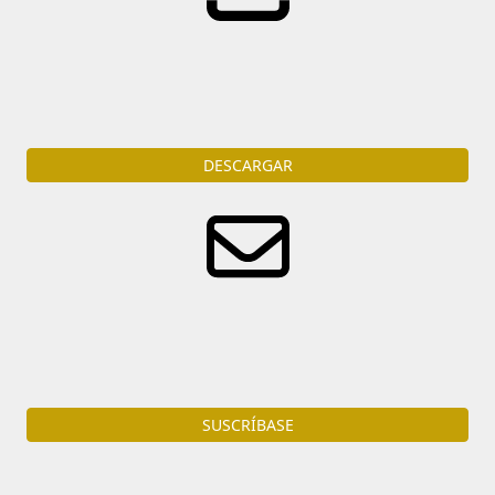
Descarga
la portada del diario en formato PDF
DESCARGAR
Reciba diariamente por e-mail todas las noticias del
ámbito judicial.
SUSCRÍBASE