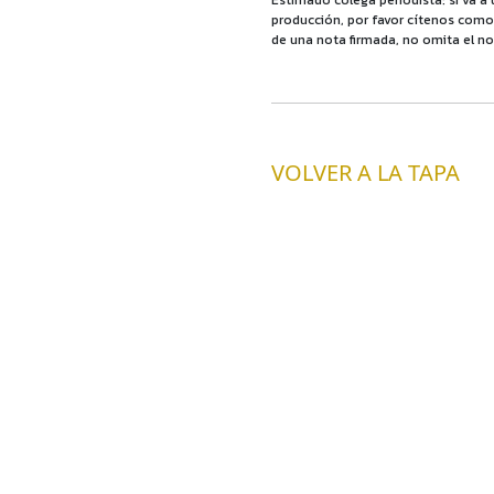
Estimado colega periodista: si va a 
producción, por favor cítenos como f
de una nota firmada, no omita el no
VOLVER A LA TAPA