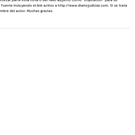
utilizar parte esta nota o del fallo adjunto como "inspiración" para su
uente incluyendo el link activo a http://www.diariojudicial.com. Si se trata
mbre del autor. Muchas gracias.