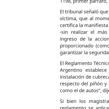
1198, primer párrafo, d
El tribunal señaló que
víctima, que al mome
certifica la manifiest
-sin realizar el má
ingreso de la accio
proporcionado (como
garantizar la segurida
El Reglamento Técnico
Argentino establece
instalación de cubre
respecto del piñón y l
como el de autos”, dij
Si bien los magistr
reglamento se aplic