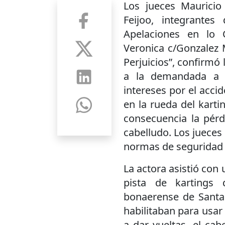
Los jueces Maurici
Feijoo, integrante
Apelaciones en lo C
Veronica c/Gonzalez 
Perjuicios”, confirmó
a la demandada a 
intereses por el acci
en la rueda del kart
consecuencia la pérd
cabelludo. Los juece
normas de seguridad 
La actora asistió con
pista de kartings
bonaerense de Santa 
habilitaban para usar
a dar vueltas- el cab