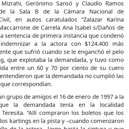
o Mizrahi, Gerónimo Sansó y Claudio Ramos
s de la Sala B de la Cámara Nacional de
ivil, en autos caratulados “Zalazar Karina
Maccarrone de Carrela Ana Isabel s/Daños de
 la sentencia de primera instancia que condenó
indemnizar a la actora con $124.400 más
dente que sufrió cuando se le enganchó el pelo
ing, que explotaba la demandada, y tuvo como
ida entre un 60 y 70 por ciento de su cuero
s entendieron que la demandada no cumplió las
que correspondían.
 un grupo de amigos el 16 de enero de 1997 a la
 que la demandada tenía en la localidad
Teresita. “Allí compraron los boletos que los
 los kartings en la pista y –cuando comenzaron
ello de la actora –largo hasta la cintura y que