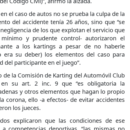
el Código Civil)”, afirmó la alzada.
 en el caso de autos no se prueba la culpa de la
nto del accidente tenía 26 años, sino que “se
a negligencia de los que explotan el servicio que
s mínimo y prudente control- autorizaron el
nante a los kartings a pesar de no haberle
 era su deber) los elementos del caso para
d del participante en el juego”.
 de la Comisión de Karting del Automóvil Club
 en su art. 2 inc. 9 que “es obligatoria la
cadenas y otros elementos que hagan lo propio
a corona, ello -a efectos- de evitar accidentes
eron los jueces.
ados explicaron que las condiciones de ese
a a competencias deportivas, “las mismas no