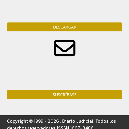
Descarga
la portada del diario en formato PDF
DESCARGAR
Reciba diariamente por e-mail todas las noticias del
ámbito judicial.
SUSCRÍBASE
Copyright ® 1999 - 2026 . Diario Judicial. Todos los
derechos reservadores. ISSSN 1667-8486