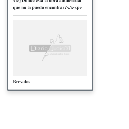
<i>¿Dónde está la obra audiovisual
que no la puedo encontrar?</i><p>
Brevatas