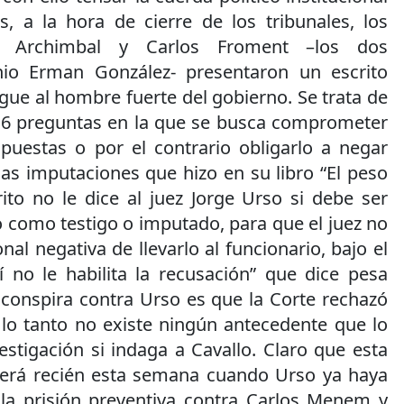
s, a la hora de cierre de los tribunales, los
o Archimbal y Carlos Froment –los dos
io Erman González- presentaron un escrito
ogue al hombre fuerte del gobierno. Se trata de
16 preguntas en la que se busca comprometer
spuestas o por el contrario obligarlo a negar
as imputaciones que hizo en su libro “El peso
rito no le dice al juez Jorge Urso si debe ser
 como testigo o imputado, para que el juez no
onal negativa de llevarlo al funcionario, bajo el
 no le habilita la recusación” que dice pesa
 conspira contra Urso es que la Corte rechazó
 lo tanto no existe ningún antecedente que lo
vestigación si indaga a Cavallo. Claro que esta
derá recién esta semana cuando Urso ya haya
la prisión preventiva contra Carlos Menem y