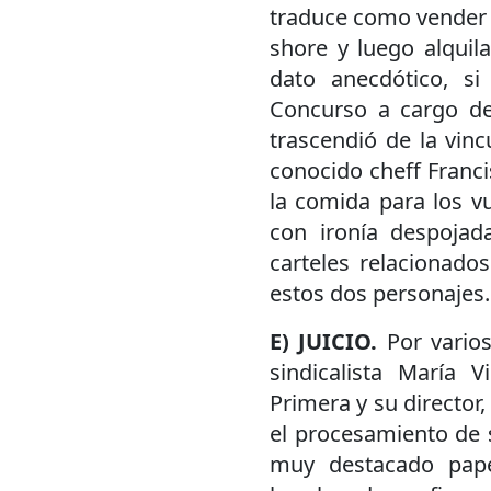
traduce como vender a
shore y luego alqui
dato anecdótico, si
Concurso a cargo de
trascendió de la vinc
conocido cheff Franc
la comida para los v
con ironía despojada
carteles relacionado
estos dos personajes.
E) JUICIO.
Por varios
sindicalista María 
Primera y su director
el procesamiento de s
muy destacado pape