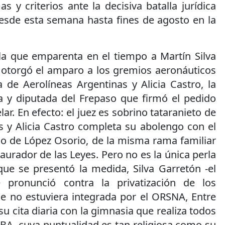
s y criterios ante la decisiva batalla jurídica
desde esta semana hasta fines de agosto en la
la que emparenta en el tiempo a Martín Silva
e otorgó el amparo a los gremios aeronáuticos
a de Aerolíneas Argentinas y Alicia Castro, la
ta y diputada del Frepaso que firmó el pedido
ar. En efecto: el juez es sobrino tataranieto de
 y Alicia Castro completa su abolengo con el
no de López Osorio, de la misma rama familiar
aurador de las Leyes. Pero no es la única perla
que se presentó la medida, Silva Garretón -el
pronunció contra la privatización de los
e no estuviera integrada por el ORSNA, Entre
su cita diaria con la gimnasia que realiza todos
UBA, cuya puntualidad es tan religiosa como su