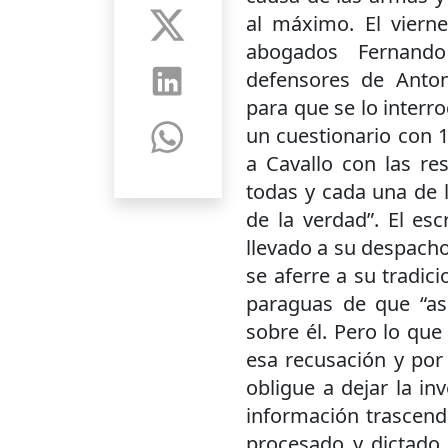
al máximo. El vierne
abogados Fernand
defensores de Anton
para que se lo interr
un cuestionario con 
a Cavallo con las re
todas y cada una de l
de la verdad”. El esc
llevado a su despacho
se aferre a su tradici
paraguas de que “así
sobre él. Pero lo que
esa recusación y por
obligue a dejar la in
información trascen
procesado y dictado 