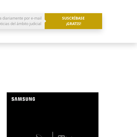
a diariamente por e-mail
SUSCRÍBASE
oticias del ámbito judicial
¡GRATIS!