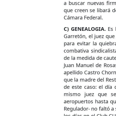
a buscar nuevas firma
que creen se libará 
Cámara Federal.
C) GENEALOGIA.
Es 
Garretón, el juez qu
para evitar la quiebr
combativa sindicalis
de la medida de cautel
Juan Manuel de Rosas
apellido Castro Chor
que la madre del Rest
de este caso: el día 
mismo juez que se 
aeropuertos hasta qu
Regulador- no faltó a 
los días en el Club C