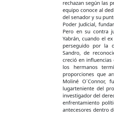
rechazan según las pr
equipo conoce al dedil
del senador y su punt
Poder Judicial, fund
Pero en su contra j
Yabrán, cuando el ex
perseguido por la 
Sandro, de reconoci
creció en influencia
los hermanos termi
proporciones que ar
Moliné O´Connor, f
lugarteniente del pr
investigador del der
enfrentamiento polít
antecesores dentro de