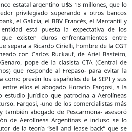
anco estatal argentino U$S 18 millones, que lo
eedor privilegiado superando a otros bancos
ank, el Galicia, el BBV Francés, el Mercantil y
entidad está puesta la expectativa de los
 que existen duros enfrentamientos entre
ue separa a Ricardo Cirielli, hombre de la CGT
eado con Carlos Ruckauf, de Ariel Basteiro,
Genaro, pope de la clasista CTA (Central de
nos) que responde al Frepaso- para evitar la
a como prevén los españoles de la SEPI y sus
, entre ellos el abogado Horacio Fargosi, a la
o estudio jurídico que patrocina a Aerolíneas
urso. Fargosi, -uno de los comercialistas más
 y también abogado de Pescarmona- asesoró
ción de Aerolíneas Argentinas e incluso se lo
or de la teoría “sell and lease back” que se