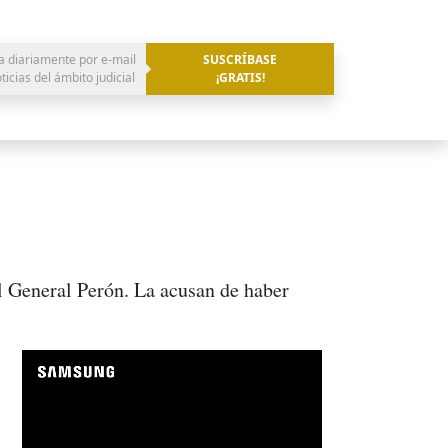
a diariamente por e-mail
SUSCRÍBASE
oticias del ámbito judicial
¡GRATIS!
 General Perón. La acusan de haber