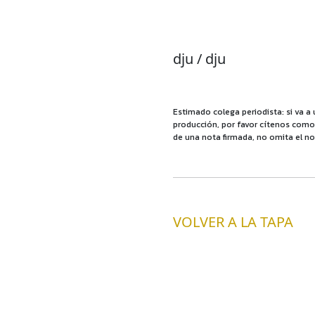
dju / dju
Estimado colega periodista: si va a 
producción, por favor cítenos como f
de una nota firmada, no omita el no
VOLVER A LA TAPA