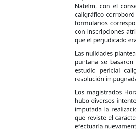
Natelm, con el conse
caligráfico corroboró
formularios correspo
con inscripciones atr
que el perjudicado er
Las nulidades plantea
puntana se basaron e
estudio pericial cal
resolución impugnad
Los magistrados Hora
hubo diversos intento
imputada la realizaci
que reviste el carácte
efectuarla nuevament