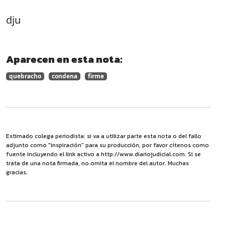
dju
Aparecen en esta nota:
quebracho
condena
firme
Estimado colega periodista: si va a utilizar parte esta nota o del fallo
adjunto como "inspiración" para su producción, por favor cítenos como
fuente incluyendo el link activo a http://www.diariojudicial.com. Si se
trata de una nota firmada, no omita el nombre del autor. Muchas
gracias.