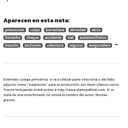
Aparecen en esta nota:
presuncion
culpa
borrachera
ebriedad
ebrio
borracho
choque
accidente
vial
automovilistico
transito
exclusion
cobertura
seguros
aseguradora
Estimado colega periodista: si va a utilizar parte esta nota o del fallo
adjunto como "inspiración" para su producción, por favor cítenos como
fuente incluyendo el link activo a http://www.diariojudicial.com. Si se
trata de una nota firmada, no omita el nombre del autor. Muchas
gracias.