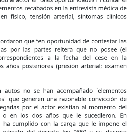
lementos recabados en la entrevista médica de
físico, tensión arterial, síntomas clínicos
cordaron que “en oportunidad de contestar las
adas por las partes reitera que no posee (el
orrespondientes a la fecha del cese en la
os años posteriores (presión arterial; examen
en autos no se han acompañado ´elementos
tes´ que generen una razonable convicción de
legadas por el actor existían al momento del
d o en los dos años que le sucedieron. En
 no ha cumplido con la carga que le impone el
o párrafo del decreto ley 9650 y su decreto