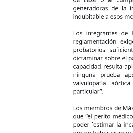
generadoras de la i
indubitable a esos m
Los integrantes de 
reglamentación exig
probatorios sufici
dictaminar sobre el pa
capacidad resulta apl
ninguna prueba apo
valvulopatía aórtic
particular”.
Los miembros de Máxi
que “el perito médic
poder ´estimar la inc
por no haber examinad