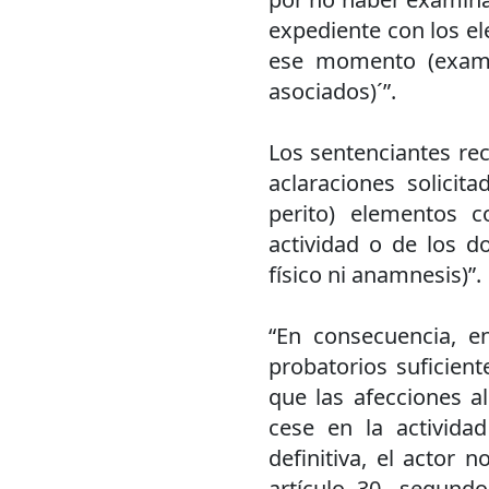
expediente con los e
ese momento (examen 
asociados)´”.
Los sentenciantes re
aclaraciones solicit
perito) elementos c
actividad o de los d
físico ni anamnesis)”.
“En consecuencia, 
probatorios suficien
que las afecciones a
cese en la activida
definitiva, el actor
artículo 30, segund