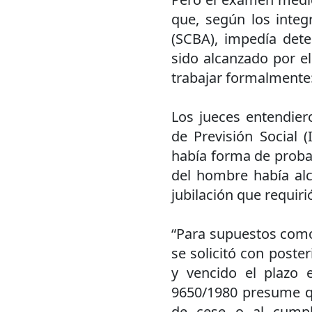
que, según los inte
(SCBA), impedía dete
sido alcanzado por e
trabajar formalmente:
Los jueces entendiero
de Previsión Social 
había forma de probar
del hombre había alca
jubilación que requiri
“Para supuestos como 
se solicitó con poster
y vencido el plazo e
9650/1980 presume que
de cese o al cumpl