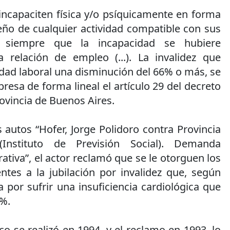
 incapaciten física y/o psíquicamente en forma
eño de cualquier actividad compatible con sus
s, siempre que la incapacidad se hubiere
 relación de empleo (...). La invalidez que
dad laboral una disminución del 66% o más, se
presa de forma lineal el artículo 29 del decreto
rovincia de Buenos Aires.
 autos “Hofer, Jorge Polidoro contra Provincia
Instituto de Previsión Social). Demanda
ativa”, el actor reclamó que se le otorguen los
tes a la jubilación por invalidez que, según
a por sufrir una insuficiencia cardiológica que
0%.
 se realizó en 1994, y el reclamo en 1993, lo