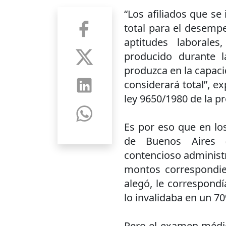
“Los afiliados que se
total para el desemp
aptitudes laborale
producido durante la
produzca en la capaci
considerará total”, ex
ley 9650/1980 de la p
Es por eso que en los
de Buenos Aires (
contencioso administr
montos correspondien
alegó, le correspondí
lo invalidaba en un 7
Pero el examen médico