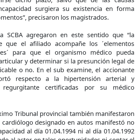
ncapacidad surgiera su existencia en forma
omentos”, precisaron los magistrados.
la SCBA agregaron en este sentido que “la
e que el afiliado acompañe los ´elementos
entes´ para que el organismo médico pueda
rticular y determinar si la presunción legal de
icable o no. En el sub examine, el accionante
rtó respecto a la hipertensión arterial y
a regurgitante certificadas por su médico
mo Tribunal provincial también manifestaron
o cardiólogo designado en autos manifestó no
apacidad al día 01.04.1994 ni al día 01.04.1992
o al actor en tales oportunidades ni contar el