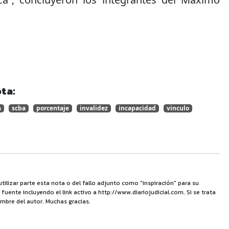
ta:
a
scba
porcentaje
invalidez
incapacidad
vinculo
utilizar parte esta nota o del fallo adjunto como "inspiración" para su
uente incluyendo el link activo a http://www.diariojudicial.com. Si se trata
mbre del autor. Muchas gracias.