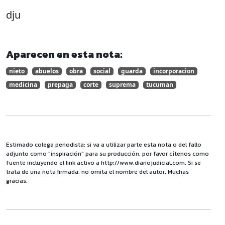
dju
Aparecen en esta nota:
nieto
abuelos
obra
social
guarda
incorporacion
medicina
prepaga
corte
suprema
tucuman
Estimado colega periodista: si va a utilizar parte esta nota o del fallo
adjunto como "inspiración" para su producción, por favor cítenos como
fuente incluyendo el link activo a http://www.diariojudicial.com. Si se
trata de una nota firmada, no omita el nombre del autor. Muchas
gracias.