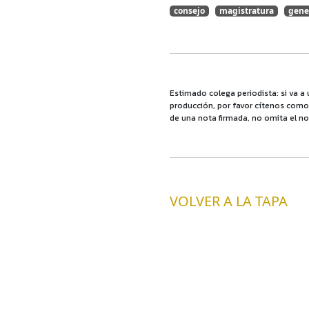
consejo
magistratura
gene
Estimado colega periodista: si va a 
producción, por favor cítenos como f
de una nota firmada, no omita el no
VOLVER A LA TAPA