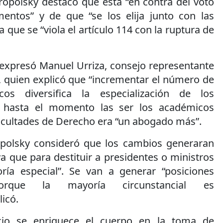
ropolsky destacó que está “en contra del voto
entos” y de que “se los elija junto con las
a que se “viola el artículo 114 con la ruptura de
 expresó Manuel Urriza, consejo representante
, quien explicó que “incrementar el número de
cos diversifica la especialización de los
 hasta el momento las ser los académicos
facultades de Derecho era “un abogado más”.
opolsky consideró que los cambios generaran
a que para destituir a presidentes o ministros
ría especial”. Se van a generar “posiciones
porque la mayoría circunstancial es
licó.
acio se enriquece el cuerpo en la toma de