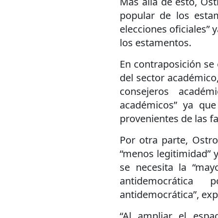
Más allá de esto, Ost
popular de los estam
elecciones oficiales” y
los estamentos.
En contraposición se
del sector académico
consejeros académi
académicos” ya que
provenientes de las 
Por otra parte, Ostr
“menos legitimidad” y
se necesita la “mayo
antidemocrática 
antidemocrática”, exp
“Al ampliar el esp