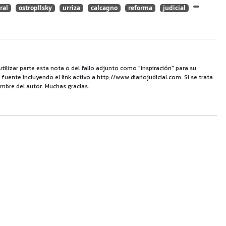
ral
ostropllsky
urriza
calcagno
reforma
judicial
utilizar parte esta nota o del fallo adjunto como "inspiración" para su
uente incluyendo el link activo a http://www.diariojudicial.com. Si se trata
mbre del autor. Muchas gracias.