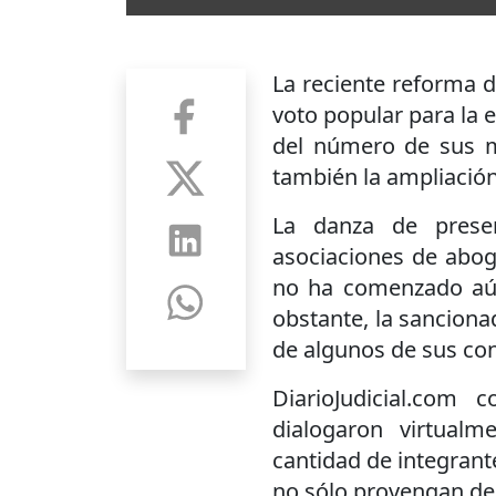
La reciente reforma d
voto popular para la e
del número de sus m
también la ampliació
La danza de presen
asociaciones de abog
no ha comenzado aún
obstante, la sancion
de algunos de sus con
DiarioJudicial.com
dialogaron virtual
cantidad de integrant
no sólo provengan de 