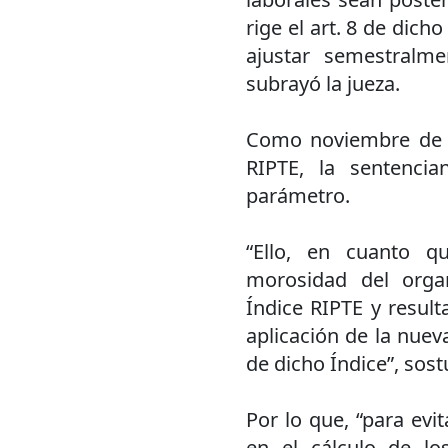
rige el art. 8 de dic
ajustar semestralme
subrayó la jueza.
Como noviembre de 2
RIPTE, la sentenci
parámetro.
“Ello, en cuanto q
morosidad del organ
Índice RIPTE y resul
aplicación de la nuev
de dicho Índice”, sos
Por lo que, “para evi
en el cálculo de lo