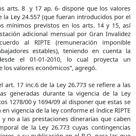
os arts. 8 y 17 ap. 6- dispone que los valores
de la Ley 24.557 (que fueran introducidos por el
s mínimos previstos en los arts. 14 y 15, así
tación adicional mensual por Gran Invalidez
cuerdo al RIPTE (remuneración imponible
bajadores estables), teniendo en cuenta la
desde el 01-01-2010, lo cual proyecta un
e los valores económicos”, agregó.
art. 17 inc.6 de la Ley 26.773 se refiere a las
ias generadas durante la vigencia de la Ley
tos 1278/00 y 1694/09 al disponer que estas se
a en vigencia de la ley conforme el índice RIPTE
’ y no a las prestaciones dinerarias que caben
emporal de la Ley 26.773 cuyas contingencias
iores a su publicación en el B.O. para las que