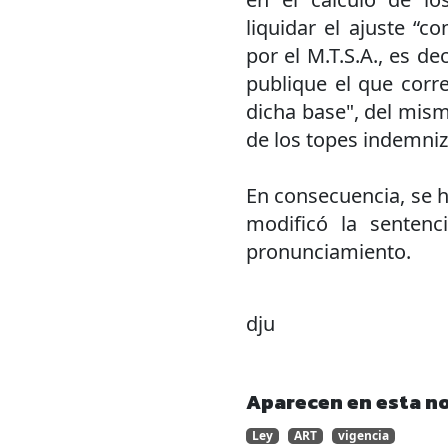
liquidar el ajuste “c
por el M.T.S.A., es de
publique el que corr
dicha base", del mism
de los topes indemniza
En consecuencia, se h
modificó la sentenc
pronunciamiento.
dju
Aparecen en esta no
Ley
ART
vigencia