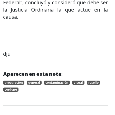
Federal”, concluyó y consideró que debe ser
la Justicia Ordinaria la que actue en la
causa.
dju
Aparecen en esta nota:
procuración
general
contaminación
visual
rosello
cordone