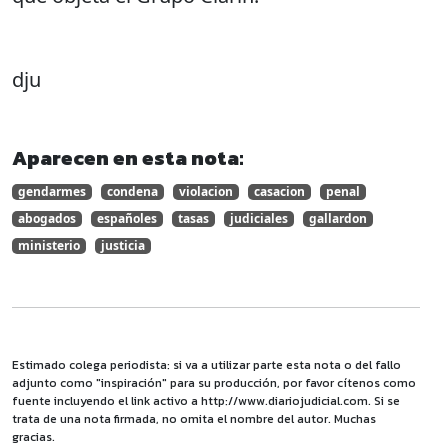
dju
Aparecen en esta nota:
gendarmes
condena
violacion
casacion
penal
abogados
españoles
tasas
judiciales
gallardon
ministerio
justicia
Estimado colega periodista: si va a utilizar parte esta nota o del fallo
adjunto como "inspiración" para su producción, por favor cítenos como
fuente incluyendo el link activo a http://www.diariojudicial.com. Si se
trata de una nota firmada, no omita el nombre del autor. Muchas
gracias.