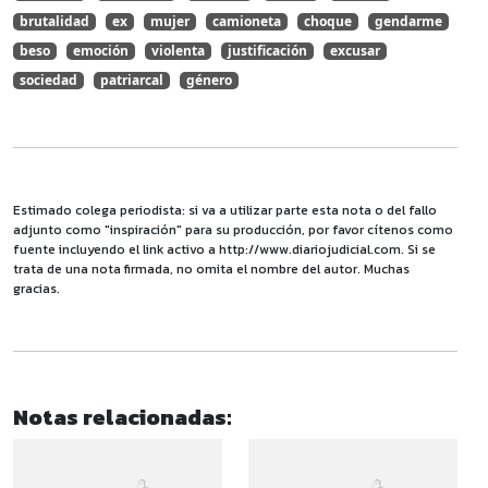
brutalidad
ex
mujer
camioneta
choque
gendarme
beso
emoción
violenta
justificación
excusar
sociedad
patriarcal
género
Estimado colega periodista: si va a utilizar parte esta nota o del fallo
adjunto como "inspiración" para su producción, por favor cítenos como
fuente incluyendo el link activo a http://www.diariojudicial.com. Si se
trata de una nota firmada, no omita el nombre del autor. Muchas
gracias.
Notas relacionadas: