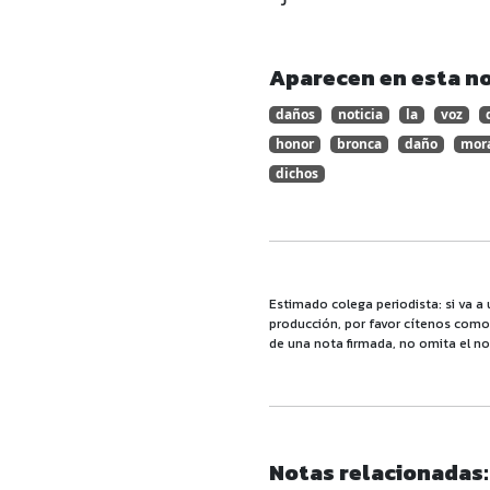
Aparecen en esta no
daños
noticia
la
voz
honor
bronca
daño
mor
dichos
Estimado colega periodista: si va a 
producción, por favor cítenos como f
de una nota firmada, no omita el no
Notas relacionadas: