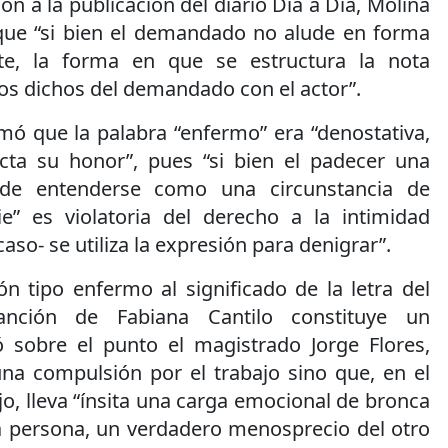
ión a la publicación del diario Día a Día, Molina
que “si bien el demandado no alude en forma
te, la forma en que se estructura la nota
 los dichos del demandado con el actor”.
mó que la palabra “enfermo” era “denostativa,
fecta su honor”, pues “si bien el padecer una
de entenderse como una circunstancia de
e” es violatoria del derecho a la intimidad
so- se utiliza la expresión para denigrar”.
ón tipo enfermo al significado de la letra del
ción de Fabiana Cantilo constituye un
ó sobre el punto el magistrado Jorge Flores,
na compulsión por el trabajo sino que, en el
jo, lleva “ínsita una carga emocional de bronca
la persona, un verdadero menosprecio del otro