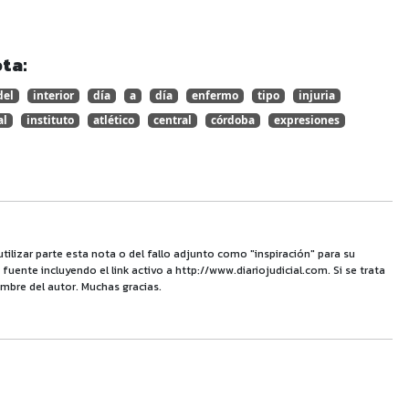
ta:
del
interior
día
a
día
enfermo
tipo
injuria
al
instituto
atlético
central
córdoba
expresiones
utilizar parte esta nota o del fallo adjunto como "inspiración" para su
uente incluyendo el link activo a http://www.diariojudicial.com. Si se trata
mbre del autor. Muchas gracias.