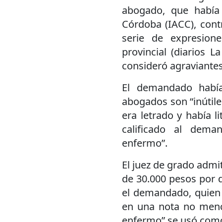
abogado, que había l
Córdoba (IACC), cont
serie de expresion
provincial (diarios L
consideró agraviantes
El demandado había
abogados son “inútile
era letrado y había l
calificado al dema
enfermo”.
El juez de grado admi
de 30.000 pesos por 
el demandado, quien 
en una nota no mencio
enfermo” se usó como