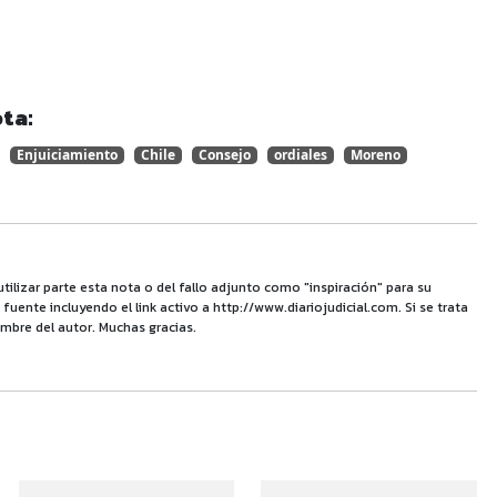
ta:
Enjuiciamiento
Chile
Consejo
ordiales
Moreno
utilizar parte esta nota o del fallo adjunto como "inspiración" para su
uente incluyendo el link activo a http://www.diariojudicial.com. Si se trata
mbre del autor. Muchas gracias.