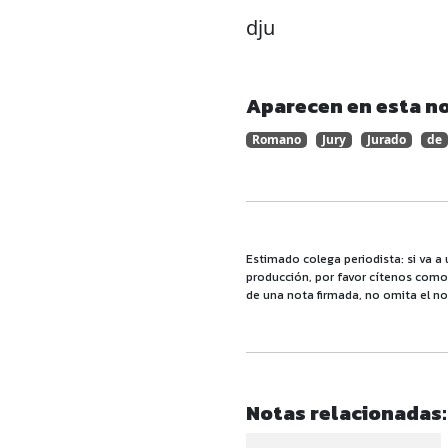
dju
Aparecen en esta no
Romano
Jury
Jurado
de
Estimado colega periodista: si va a 
producción, por favor cítenos como f
de una nota firmada, no omita el no
Notas relacionadas: