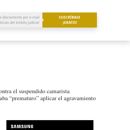
a diariamente por e-mail
SUSCRÍBASE
oticias del ámbito judicial
¡GRATIS!
contra el suspendido camarista
taba “prematuro” aplicar el agravamiento