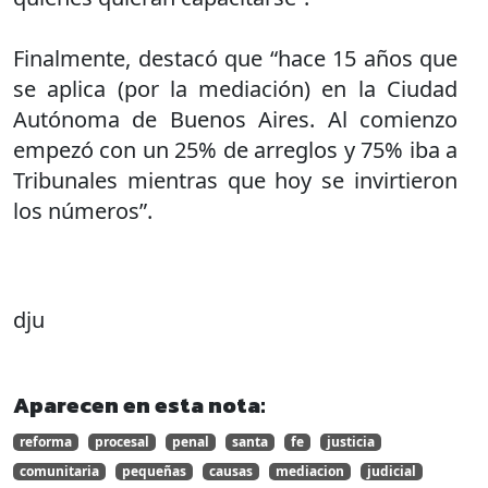
Finalmente, destacó que “hace 15 años que
se aplica (por la mediación) en la Ciudad
Autónoma de Buenos Aires. Al comienzo
empezó con un 25% de arreglos y 75% iba a
Tribunales mientras que hoy se invirtieron
los números”.
dju
Aparecen en esta nota:
reforma
procesal
penal
santa
fe
justicia
comunitaria
pequeñas
causas
mediacion
judicial