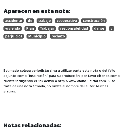
Aparecen en esta nota:
accidente
de
trabajo
cooperativa
construcción
vivienda
Plan
Trabajar
responsabilidad
daños
y
perjuicios
Municipio
rechazo
Estimado colega periodista: si va a utilizar parte esta nota o del fallo
adjunto como "inspiración" para su producción, por favor cítenos como
fuente incluyendo el link activo a http://www.diariojudicial.com. Si se
trata de una nota firmada, no omita el nombre del autor. Muchas
gracias.
Notas relacionadas: