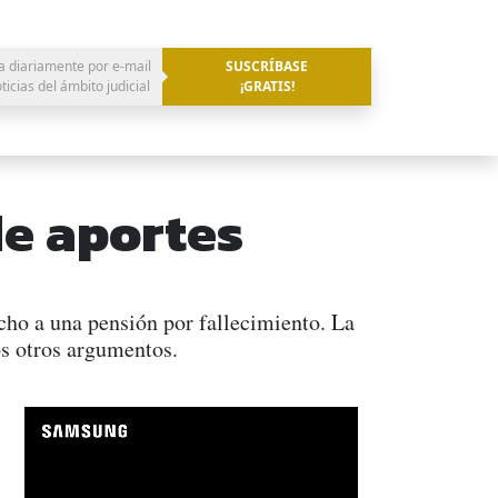
a diariamente por e-mail
SUSCRÍBASE
oticias del ámbito judicial
¡GRATIS!
de aportes
cho a una pensión por fallecimiento. La
os otros argumentos.