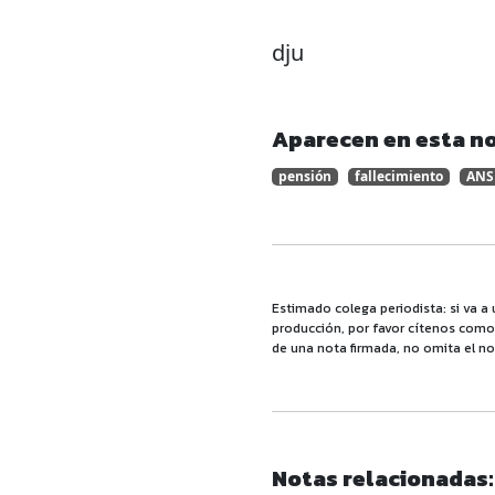
dju
Aparecen en esta no
pensión
fallecimiento
ANS
Estimado colega periodista: si va a 
producción, por favor cítenos como f
de una nota firmada, no omita el no
Notas relacionadas: