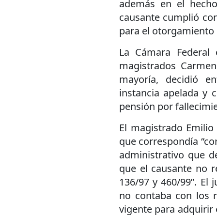
además en el hecho 
causante cumplió con
para el otorgamiento d
La Cámara Federal d
magistrados Carmen
mayoría, decidió e
instancia apelada y c
pensión por fallecimien
El magistrado Emilio
que correspondía “con
administrativo que d
que el causante no re
136/97 y 460/99”. El
no contaba con los r
vigente para adquirir 