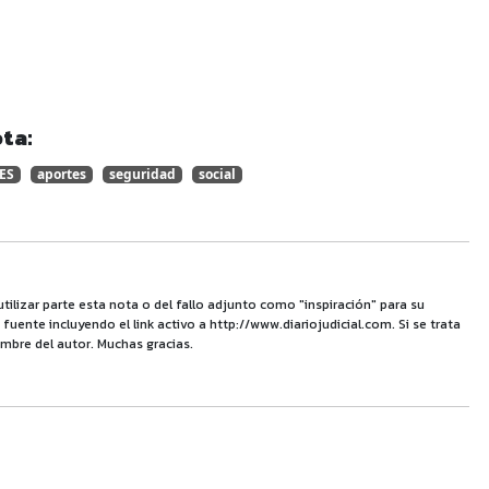
ta:
ES
aportes
seguridad
social
utilizar parte esta nota o del fallo adjunto como "inspiración" para su
uente incluyendo el link activo a http://www.diariojudicial.com. Si se trata
mbre del autor. Muchas gracias.