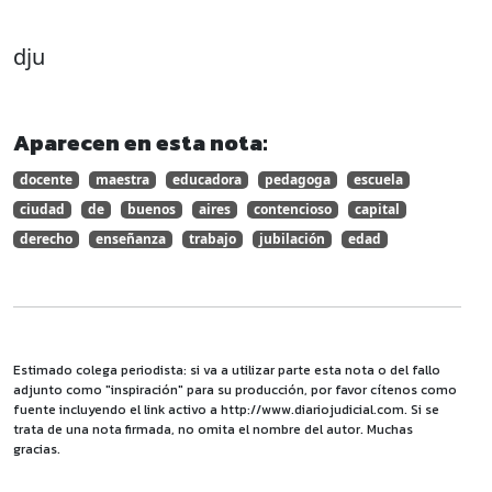
dju
Aparecen en esta nota:
docente
maestra
educadora
pedagoga
escuela
ciudad
de
buenos
aires
contencioso
capital
derecho
enseñanza
trabajo
jubilación
edad
Estimado colega periodista: si va a utilizar parte esta nota o del fallo
adjunto como "inspiración" para su producción, por favor cítenos como
fuente incluyendo el link activo a http://www.diariojudicial.com. Si se
trata de una nota firmada, no omita el nombre del autor. Muchas
gracias.