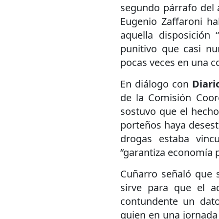
segundo párrafo del ar
Eugenio Zaffaroni ha
aquella disposición
punitivo que casi n
pocas veces en una c
En diálogo con
Diari
de la Comisión Coord
sostuvo que el hecho 
porteños haya desest
drogas estaba vincu
“garantiza economía p
Cuñarro señaló que s
sirve para que el a
contundente un dato
quien en una jornada 