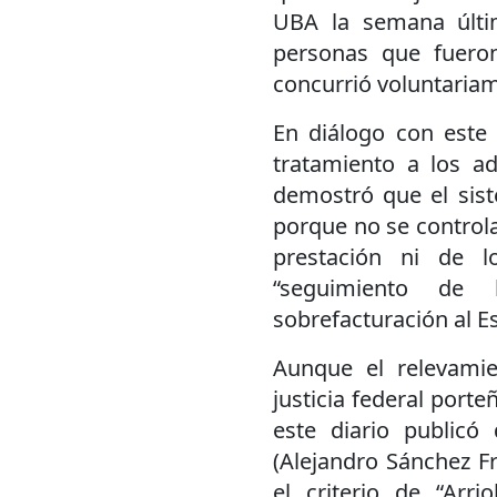
UBA la semana últim
personas que fuero
concurrió voluntariam
En diálogo con este 
tratamiento a los a
demostró que el sis
porque no se controlan
prestación ni de 
“seguimiento de h
sobrefacturación al E
Aunque el relevamie
justicia federal port
este diario publicó
(Alejandro Sánchez F
el criterio de “Arri