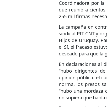
Coordinadora por la 
que reunió a cientos 
255 mil firmas necesar
La campaña en contra
sindical PIT-CNT y or
Hijos de Uruguay. Pa
el Sí, el fracaso estu
deseado para que la g
En declaraciones al d
“hubo dirigentes de
opinión pública: el ca
norma, los presos sald
“hubo una mordaza qu
no supiera que había 