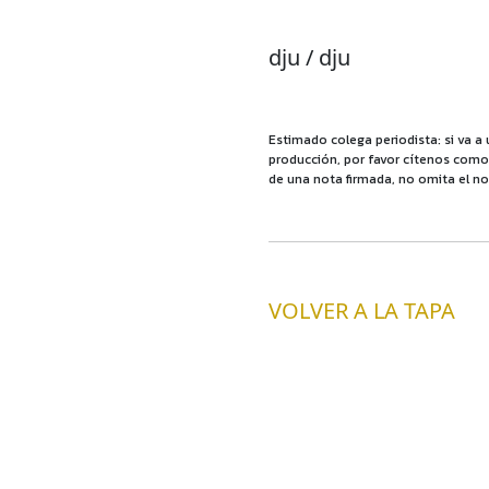
dju / dju
Estimado colega periodista: si va a 
producción, por favor cítenos como f
de una nota firmada, no omita el no
VOLVER A LA TAPA