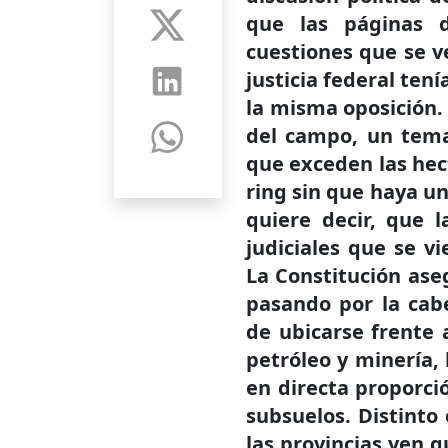
que las páginas d
cuestiones que se v
justicia federal ten
la misma oposición.
del campo, un tema
que exceden las hec
ring sin que haya u
quiere decir, que 
judiciales que se v
La Constitución ase
pasando por la ca
de ubicarse frente 
petróleo y minería, 
en directa proporci
subsuelos. Distinto e
las provincias ven 