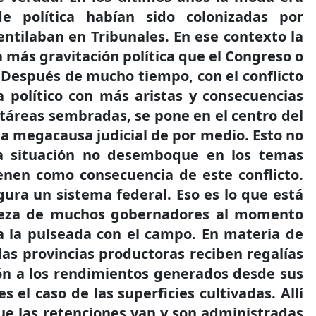
e política habían sido colonizadas por
entilaban en Tribunales. En ese contexto la
ía más gravitación política que el Congreso o
 Después de mucho tiempo, con el conflicto
 político con más aristas y consecuencias
táreas sembradas, se pone en el centro del
na megacausa judicial de por medio. Esto no
la situación no desemboque en los temas
ienen como consecuencia de este conflicto.
gura un sistema federal. Eso es lo que está
beza de muchos gobernadores al momento
a la pulseada con el campo. En materia de
las provincias productoras reciben regalías
ón a los rendimientos generados desde sus
s el caso de las superficies cultivadas. Allí
que las retenciones van y son administradas