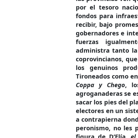
por el tesoro naci
fondos para infraes
recibir, bajo promes
gobernadores e int
fuerzas igualmen
administra tanto l
coprovincianos, que 
los genuinos prod
Tironeados como en 
Coppa y Chego
, lo
agroganaderas se es
sacar los pies del p
electores en un sis
a contrapierna dond
peronismo, no les p
figura de D’Elía,
el