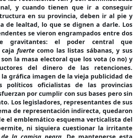
onal, y cuando tienen que ir a conseguir
tructura en su provincia, deben ir al pie y
a de lealtad, lo que se dignen a darle. Los
endentes se vieron engrampados entre dos
te gravitantes: el poder central que
a caja
fuerte
como las listas sábanas, y sus
son la masa electoral que los vota (o no) y
uctores del dinero de las retenciones.
la gráfica imagen de la vieja publicidad de
s políticos oficialistas de las provincias
fuerzan por cumplir con sus bases pero sin
lato. Los legisladores, representantes de sus
tema de representación indirecta, quedaron
e el emblemático esquema verticalista del
ermite, ni siquiera cuestionar la irritante
 de la camisa negra
. De mantenerse esta