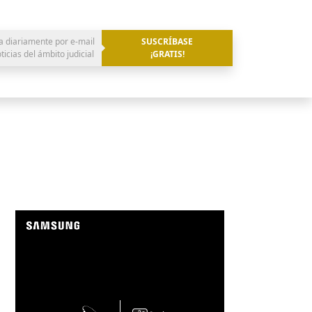
a diariamente por e-mail
SUSCRÍBASE
oticias del ámbito judicial
¡GRATIS!