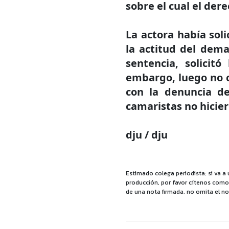
sobre el cual el der
La actora había sol
la actitud del dem
sentencia, solicit
embargo, luego no c
con la denuncia de
camaristas no hicier
dju / dju
Estimado colega periodista: si va a 
producción, por favor cítenos como f
de una nota firmada, no omita el no