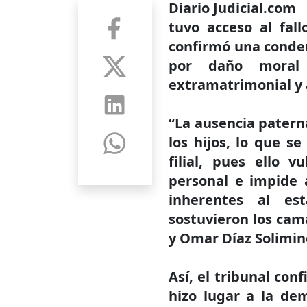
Diario Judicial.com
tuvo acceso al fal
confirmó una conde
por daño moral 
extramatrimonial y a
“La ausencia patern
los hijos, lo que s
filial, pues ello 
personal e impide a
inherentes al es
sostuvieron los cama
y Omar Díaz Solimin
Así, el tribunal con
hizo lugar a la dem