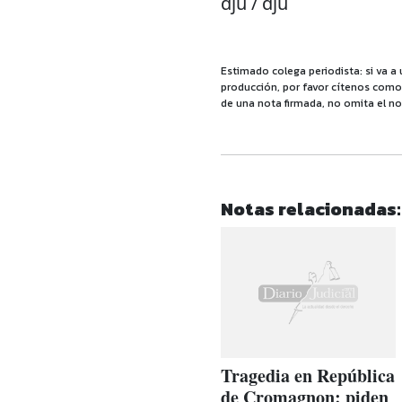
dju / dju
Estimado colega periodista: si va a 
producción, por favor cítenos como f
de una nota firmada, no omita el no
Notas relacionadas:
Tragedia en República
de Cromagnon: piden