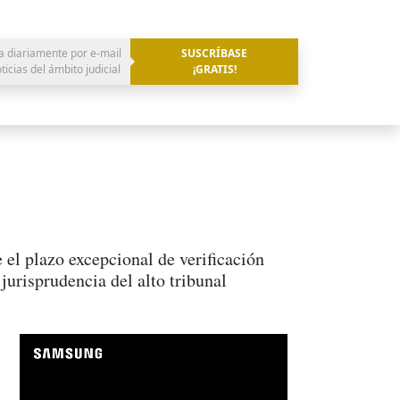
a diariamente por e-mail
SUSCRÍBASE
oticias del ámbito judicial
¡GRATIS!
el plazo excepcional de verificación
 jurisprudencia del alto tribunal