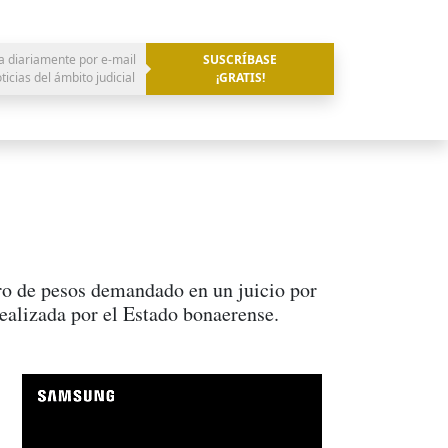
a diariamente por e-mail
SUSCRÍBASE
oticias del ámbito judicial
¡GRATIS!
bro de pesos demandado en un juicio por
ealizada por el Estado bonaerense.