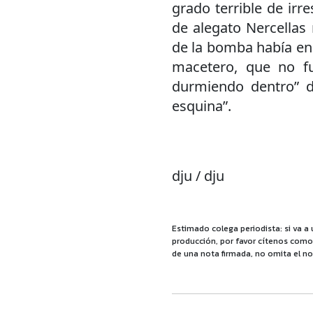
grado terrible de irr
de alegato Nercellas
de la bomba había en 
macetero, que no fu
durmiendo dentro” de
esquina”.
dju / dju
Estimado colega periodista: si va a 
producción, por favor cítenos como f
de una nota firmada, no omita el no