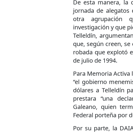
De esta manera, la q
jornada de alegatos 
otra agrupación q
investigación y que p
Telleldín, argumenta
que, según creen, se 
robada que explotó e
de julio de 1994.
Para Memoria Activa l
“el gobierno menemis
dólares a Telleldín 
prestara “una decl
Galeano, quien ter
Federal porteña por d
Por su parte, la DAI