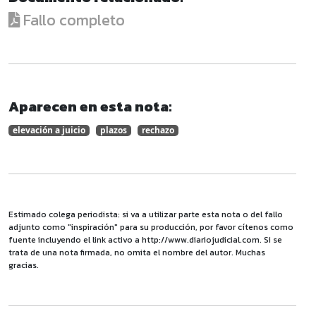
Fallo completo
Aparecen en esta nota:
elevación a juicio
plazos
rechazo
Estimado colega periodista: si va a utilizar parte esta nota o del fallo
adjunto como "inspiración" para su producción, por favor cítenos como
fuente incluyendo el link activo a http://www.diariojudicial.com. Si se
trata de una nota firmada, no omita el nombre del autor. Muchas
gracias.