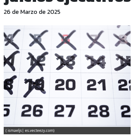
26 de Marzo de 2025
( ismaeljs| es.vecteezy.com)